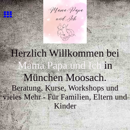
Herzlich Willkommen bei
Mama
P
apa
und
Ic
h
in
München Moosach.
Beratung, Kurse, Workshops und
vieles Mehr - Für Familien, Eltern und
Kinder