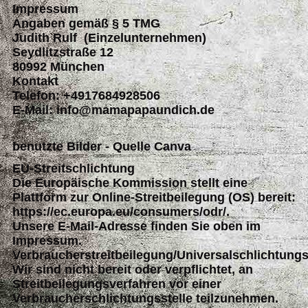
Impressum
Angaben gemäß § 5 TMG
Judith Rulf (Einzelunternehmen)
Seydlitzstraße 12
80992 München
Kontakt
Telefon: +4917684928506
E-Mail: info@mamapapaundich.de
benutzte Bilder - Quelle Canva
EU-Streitschlichtung
Die Europäische Kommission stellt eine
Plattform zur Online-Streitbeilegung (OS) bereit:
https://ec.europa.eu/consumers/odr/.
Unsere E-Mail-Adresse finden Sie oben im
Impressum.
Verbraucherstreitbeilegung/Universalschlichtungs
Wir sind nicht bereit oder verpflichtet, an
Streitbeilegungsverfahren vor einer
Verbraucherschlichtungsstelle teilzunehmen.